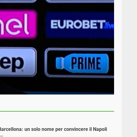
Serie A
Clam
Giusep
arcellona: un solo nome per convincere il Napoli
25