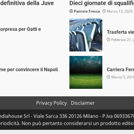
definitiva della Juve
Dieci giornate di squali
Patrizio Trecca
Marzo 13, 2025
orpresa per Gatti e
Trasferta vie
Febbraio 21, 
me per convincere il Napoli
Carriera Fer
Marzo 5, 201
Privacy Policy
Disclaimer
diahouse Srl - Viale Sarca 336 20126 Milano - P.Iva 06933670
iodicità. Non può pertanto considerarsi un prodotto editoria