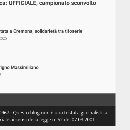
fica: UFFICIALE, campionato sconvolto
tata a Cremona, solidarietà tra tifoserie
2025
rigno Massimiliano
6
967 - Questo blog non è una testata giornalistica,
le ai sensi della legge n. 62 del 07.03.2001