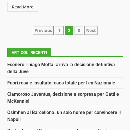
Read More
Paginazione
Previous
1
2
3
Next
degli
articoli
ARTICOLI RECENTI
Esonero Thiago Motta: arriva la decisione definitiva
della Juve
Fuori rosa e insultato: caos totale per l’ex Nazionale
Clamoroso Juventus, decisione a sorpresa per Gatti e
McKennie!
Osimhen al Barcellona: un solo nome per convincere il
Napoli