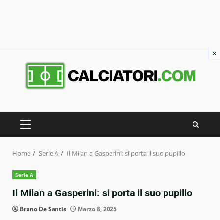
×
Skip
to
content
PRIMARY
MENU
Home
Serie A
Il Milan a Gasperini: si porta il suo pupillo
Serie A
Il Milan a Gasperini: si porta il suo pupillo
Bruno De Santis
Marzo 8, 2025