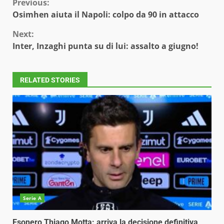
Continue
Previous:
Osimhen aiuta il Napoli: colpo da 90 in attacco
Reading
Next:
Inter, Inzaghi punta su di lui: assalto a giugno!
RELATED STORIES
Serie A
Esonero Thiago Motta: arriva la decisione definitiva