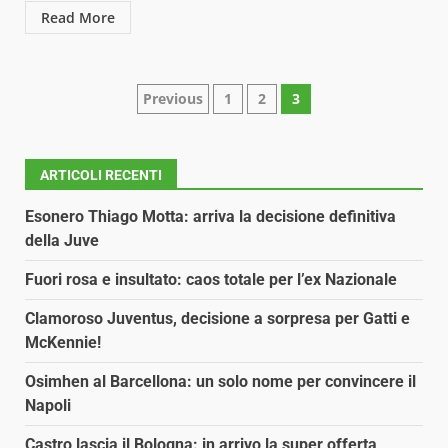
Read More
Paginazione
Previous
1
2
3
degli
articoli
ARTICOLI RECENTI
Esonero Thiago Motta: arriva la decisione definitiva
della Juve
Fuori rosa e insultato: caos totale per l’ex Nazionale
Clamoroso Juventus, decisione a sorpresa per Gatti e
McKennie!
Osimhen al Barcellona: un solo nome per convincere il
Napoli
Castro lascia il Bologna: in arrivo la super offerta