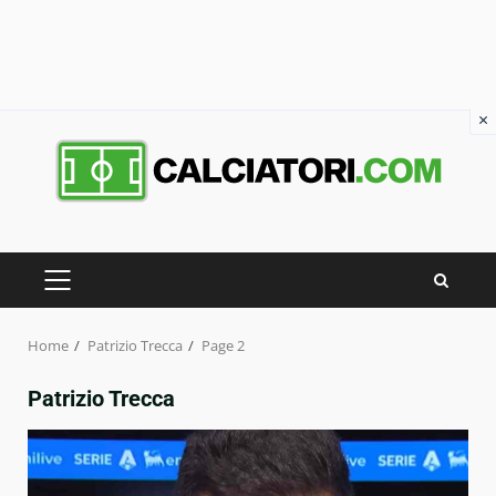
×
Skip
to
content
PRIMARY
MENU
Home
Patrizio Trecca
Page 2
Patrizio Trecca