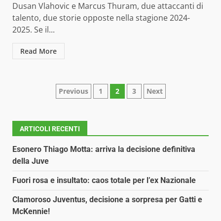
Dusan Vlahovic e Marcus Thuram, due attaccanti di
talento, due storie opposte nella stagione 2024-
2025. Se il...
Read More
Paginazione
Previous
1
2
3
Next
degli
articoli
ARTICOLI RECENTI
Esonero Thiago Motta: arriva la decisione definitiva
della Juve
Fuori rosa e insultato: caos totale per l’ex Nazionale
Clamoroso Juventus, decisione a sorpresa per Gatti e
McKennie!