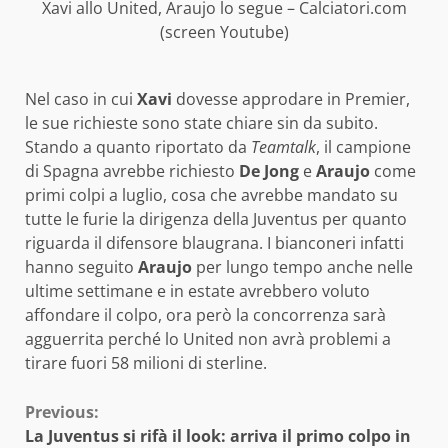
Xavi allo United, Araujo lo segue – Calciatori.com
(screen Youtube)
Nel caso in cui
Xavi
dovesse approdare in Premier,
le sue richieste sono state chiare sin da subito.
Stando a quanto riportato da
Teamtalk
, il campione
di Spagna avrebbe richiesto
De Jong
e
Araujo
come
primi colpi a luglio, cosa che avrebbe mandato su
tutte le furie la dirigenza della Juventus per quanto
riguarda il difensore blaugrana. I bianconeri infatti
hanno seguito
Araujo
per lungo tempo anche nelle
ultime settimane e in estate avrebbero voluto
affondare il colpo, ora però la concorrenza sarà
agguerrita perché lo United non avrà problemi a
tirare fuori 58 milioni di sterline.
Continue
Previous:
La Juventus si rifà il look: arriva il primo colpo in