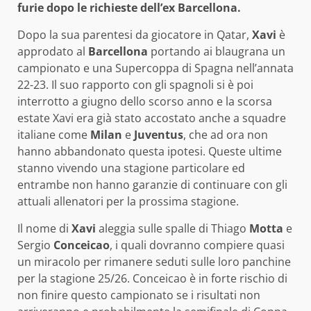
furie dopo le richieste dell’ex Barcellona.
Dopo la sua parentesi da giocatore in Qatar,
Xavi
è
approdato al
Barcellona
portando ai blaugrana un
campionato e una Supercoppa di Spagna nell’annata
22-23. Il suo rapporto con gli spagnoli si è poi
interrotto a giugno dello scorso anno e la scorsa
estate Xavi era già stato accostato anche a squadre
italiane come
Milan
e
Juventus
, che ad ora non
hanno abbandonato questa ipotesi. Queste ultime
stanno vivendo una stagione particolare ed
entrambe non hanno garanzie di continuare con gli
attuali allenatori per la prossima stagione.
Il nome di
Xavi
aleggia sulle spalle di Thiago
Motta
e
Sergio
Conceicao
, i quali dovranno compiere quasi
un miracolo per rimanere seduti sulle loro panchine
per la stagione 25/26. Conceicao è in forte rischio di
non finire questo campionato se i risultati non