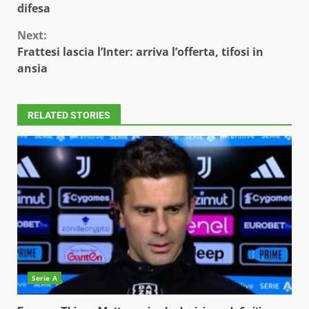
Reading
difesa
Next:
Frattesi lascia l’Inter: arriva l’offerta, tifosi in
ansia
RELATED STORIES
Serie A