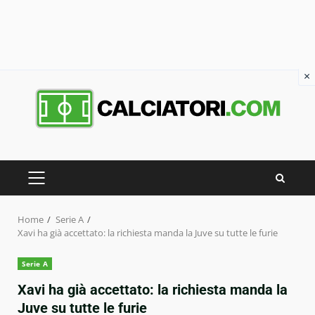
×
Skip
to
content
PRIMARY
MENU
Home
Serie A
Xavi ha già accettato: la richiesta manda la Juve su tutte le furie
Serie A
Xavi ha già accettato: la richiesta manda la
Juve su tutte le furie