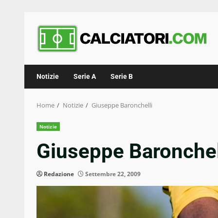
Skip
to
content
Notizie
Serie A
Serie B
Home
Notizie
Giuseppe Baronchelli
Notizie
Giuseppe Baronchel
Redazione
Settembre 22, 2009