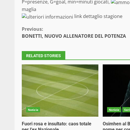
P=presenze, G=goal, min=minuti giocati,
maglia
link dettaglio stagione
Continue
Previous:
BONETTI, NUOVO ALLENATORE DEL POTENZA
Reading
RELATED STORIES
Notizie
Notizie
Ser
Fuori rosa e insultato: caos totale
Osimhen al B
per l’ex Nazionale
nome per con