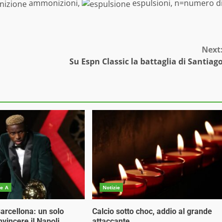
ammonizioni,
espulsioni, n=numero d
Next
Su Espn Classic la battaglia di Santiag
ie A
Notizie
arcellona: un solo
Calcio sotto choc, addio al grande
vincere il Napoli
attaccante