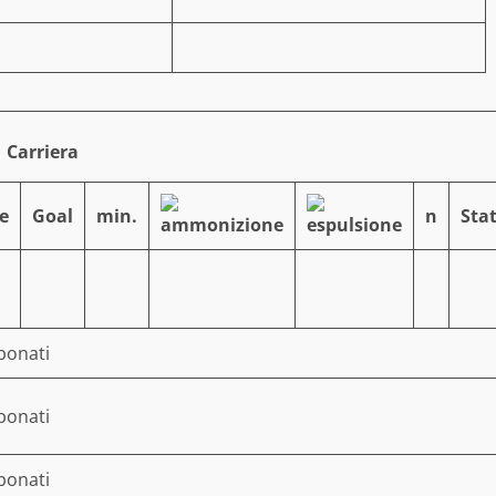
Carriera
e
Goal
min.
n
Stat
bonati
bonati
bonati