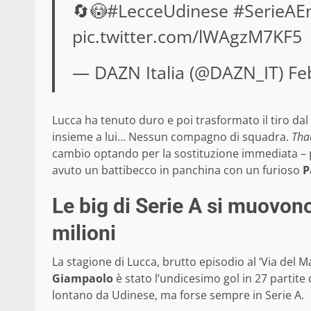
🔄😳
#LecceUdinese
#SerieAEn
pic.twitter.com/lWAgzM7KF5
— DAZN Italia (@DAZN_IT)
Fe
Lucca ha tenuto duro e poi trasformato il tiro dal 
insieme a lui… Nessun compagno di squadra.
Thau
cambio optando per la sostituzione immediata – pe
avuto un battibecco in panchina con un furioso
P
Le big di Serie A si muovon
milioni
La stagione di Lucca, brutto episodio al ‘Via del M
Giampaolo
è stato l’undicesimo gol in 27 partite
lontano da Udinese, ma forse sempre in Serie A.