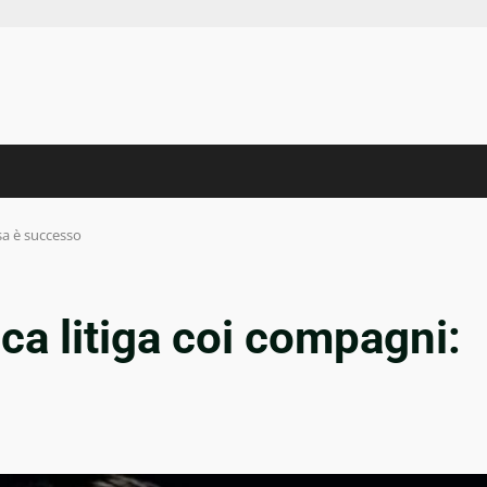
sa è successo
a litiga coi compagni: