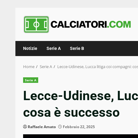
Skip
to
content
Notizie
Serie A
Serie B
Home
Serie A
Lecce-Udinese, Lucca litiga coi compagni: co
Serie A
Lecce-Udinese, Lucc
cosa è successo
Raffaele Amato
Febbraio 22, 2025