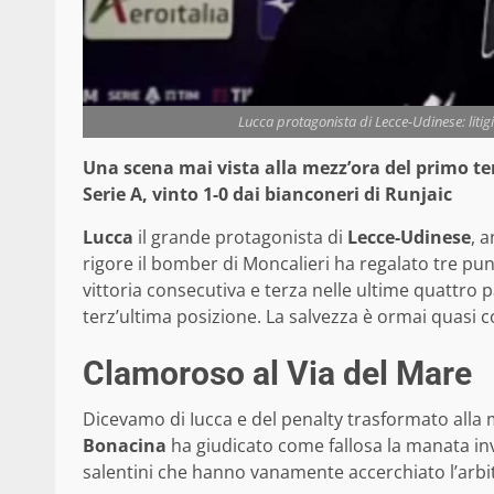
Lucca protagonista di Lecce-Udinese: litig
Una scena mai vista alla mezz’ora del primo te
Serie A, vinto 1-0 dai bianconeri di Runjaic
Lucca
il grande protagonista di
Lecce-Udinese
, 
rigore il bomber di Moncalieri ha regalato tre pun
vittoria consecutiva e terza nelle ultime quattro p
terz’ultima posizione. La salvezza è ormai quasi c
Clamoroso al Via del Mare
Dicevamo di Iucca e del penalty trasformato alla 
Bonacina
ha giudicato come fallosa la manata in
salentini che hanno vanamente accerchiato l’arbi