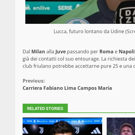
Lucca, futuro lontano da Udine (Sc
Dal
Milan
alla
Juve
passando per
Roma
e
Napoli
già dei contatti col suo entourage. La richiesta d
club friulano potrebbe accettarne pure 25 e una c
Continue
Previous:
Carriera Fabiano Lima Campos Maria
Reading
RELATED STORIES