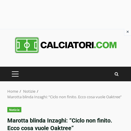
×
Skip
to
content
PRIMARY
MENU
Home
Notizie
Marotta blinda Inzaghi: “Ciclo non finito. Ecco cosa vuole Oaktree”
Notizie
Marotta blinda Inzaghi: “Ciclo non finito.
Ecco cosa vuole Oaktree”