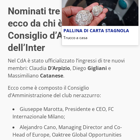
Nominati tre nuovi membri:
ecco da chi è composto il
PALLINA DI CARTA STAGNOLA
Consiglio d’Amministrazione
Trucco a casa
dell’Inter
Nel CdA è stato ufficializzato l’ingressi di tre nuovi
membri: Claudia
D’Arpizio
, Diego
Gigliani
e
Massimiliano
Catanese
.
Ecco come è composto il Consiglio
d’Amministrazione del club nerazzurro:
Giuseppe Marotta, Presidente e CEO, FC
Internazionale Milano;
Alejandro Cano, Managing Director and Co-
Head of Europe, Oaktree Global Opportunities