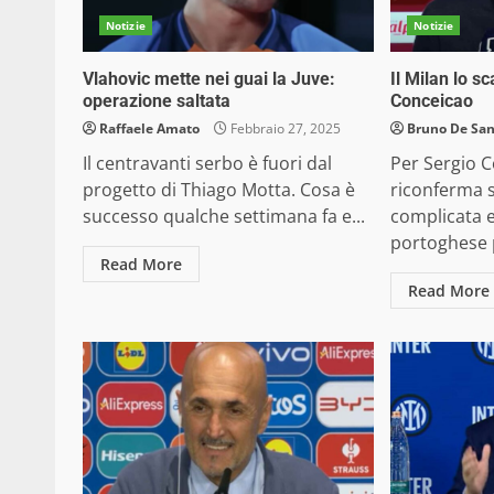
Notizie
Notizie
Vlahovic mette nei guai la Juve:
Il Milan lo s
operazione saltata
Conceicao
Raffaele Amato
Febbraio 27, 2025
Bruno De San
Il centravanti serbo è fuori dal
Per Sergio C
progetto di Thiago Motta. Cosa è
riconferma s
successo qualche settimana fa e...
complicata e
portoghese 
Read More
Read More