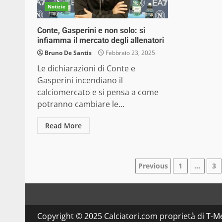
Notizie
Conte, Gasperini e non solo: si
infiamma il mercato degli allenatori
Bruno De Santis
Febbraio 23, 2025
Le dichiarazioni di Conte e
Gasperini incendiano il
calciomercato e si pensa a come
potranno cambiare le...
Read More
Paginazione
Previous
1
…
3
degli
articoli
Copyright © 2025 Calciatori.com proprietà di T-Me