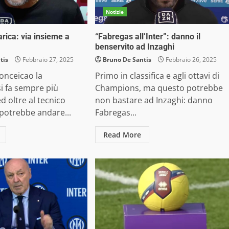
Notizie
carica: via insieme a
“Fabregas all’Inter”: danno il
benservito ad Inzaghi
tis
Febbraio 27, 2025
Bruno De Santis
Febbraio 26, 2025
onceicao la
Primo in classifica e agli ottavi di
i fa sempre più
Champions, ma questo potrebbe
d oltre al tecnico
non bastare ad Inzaghi: danno
potrebbe andare...
Fabregas...
Read More