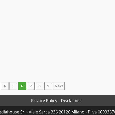
4
5
6
7
8
9
Next
Privacy Policy
Disclaimer
diahouse Srl - Viale Sarca 336 20126 Milano - P.Iva 06933670