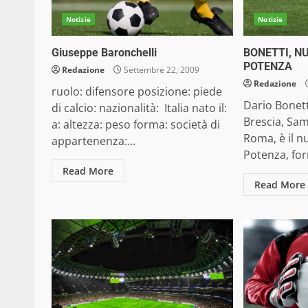
Notizie
Notizie
Giuseppe Baronchelli
BONETTI, N
POTENZA
Redazione
Settembre 22, 2009
Redazione
ruolo: difensore posizione: piede
Dario Bonett
di calcio: nazionalità: Italia nato il:
Brescia, Sam
a: altezza: peso forma: società di
Roma, è il n
appartenenza:...
Potenza, for
Read More
Read More