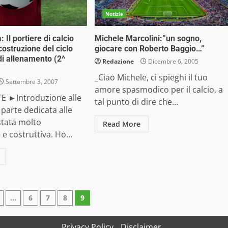
Notizie
: Il portiere di calcio
Michele Marcolini:”un sogno,
ostruzione del ciclo
giocare con Roberto Baggio…”
di allenamento (2^
Redazione
Dicembre 6, 2005
_Ciao Michele, ci spieghi il tuo
Settembre 3, 2007
amore spasmodico per il calcio, a
TE ►Introduzione alle
tal punto di dire che...
 parte dedicata alle
 stata molto
Read More
e costruttiva. Ho...
zione
…
6
7
8
9
Privacy Policy
Disclaimer