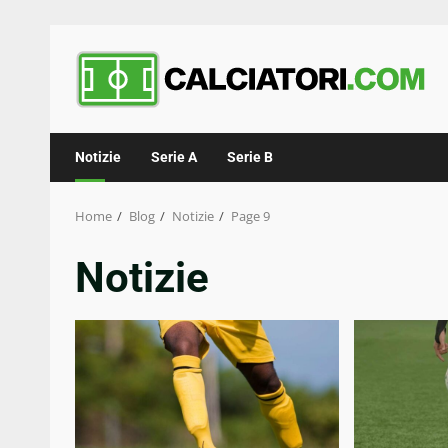
Skip
to
content
Notizie
Serie A
Serie B
Home
Blog
Notizie
Page 9
Notizie