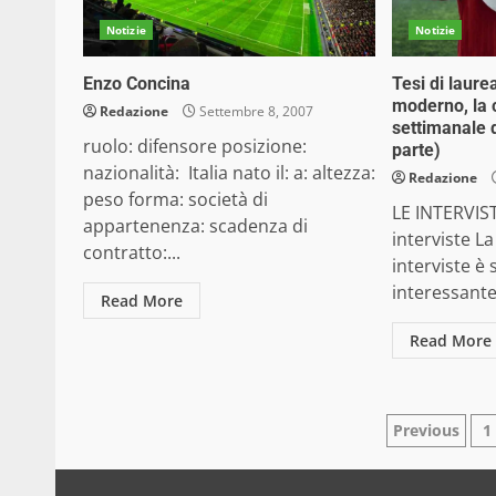
Notizie
Notizie
Enzo Concina
Tesi di laurea
moderno, la c
Redazione
Settembre 8, 2007
settimanale 
ruolo: difensore posizione:
parte)
nazionalità: Italia nato il: a: altezza:
Redazione
peso forma: società di
LE INTERVIS
appartenenza: scadenza di
interviste La
contratto:...
interviste è
interessante 
Read More
Read More
Pagina
Previous
1
degli