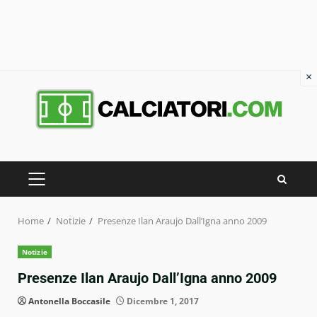
×
Skip
to
content
PRIMARY
MENU
Home
Notizie
Presenze Ilan Araujo Dall’Igna anno 2009
Notizie
Presenze Ilan Araujo Dall’Igna anno 2009
Antonella Boccasile
Dicembre 1, 2017