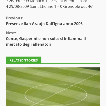
7 26/09/2009 Monaco 1 – 2 Saint Etienne In 76′
4 29/08/2009 Saint Etienne 1 – 0 Grenoble out 46′
Continue
Previous:
Presenze Ilan Araujo Dall’Igna anno 2006
Reading
Next:
Conte, Gasperini e non solo: si infiamma il
mercato degli allenatori
RELATED STORIES